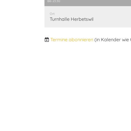
Bis 23:30
Ort
Turnhalle Herbetswil
Termine abonnieren
(in Kalender wie