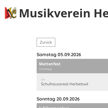
Musikverein He
Zurück
Samstag 05.09.2026
Mattenfest
Ganztägig
Ort
Schulhausareal Herbetswil
Sonntag 20.09.2026