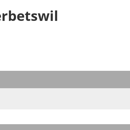
rbetswil